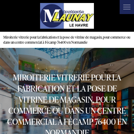
Panneau de gestion des cookies
Miroiterie vitrerie pour la fabrication et la pose de vitrine de magasin, pour commerce ou
dans un centre commercial à Fécamp 76400 en Normandie
MIROITERIE VITRERIE POUR LA
FABRICATION ET LA POSE DE
VITRINE DE MAGASIN, POUR
COMMERCE OU DANS UN CENTRE
COMMERCIAL À FÉCAMP 76400 EN
NORMANDIE