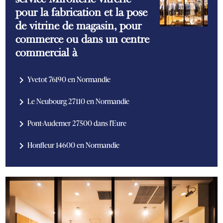
pour la fabrication et la pose
de vitrine de magasin, pour
commerce ou dans un centre
commercial à
navigate_next
Yvetot 76190 en Normandie
navigate_next
Le Neubourg 27110 en Normandie
navigate_next
Pont-Audemer 27500 dans l'Eure
navigate_next
Honfleur 14600 en Normandie