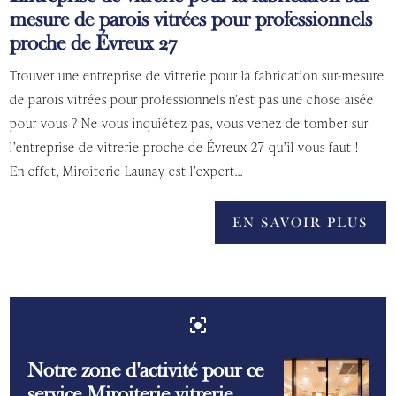
mesure de parois vitrées pour professionnels
proche de Évreux 27
Trouver une entreprise de vitrerie pour la fabrication sur-mesure
de parois vitrées pour professionnels n’est pas une chose aisée
pour vous ? Ne vous inquiétez pas, vous venez de tomber sur
l’entreprise de vitrerie proche de Évreux 27 qu’il vous faut !
En effet, Miroiterie Launay est l’expert...
EN SAVOIR PLUS
center_focus_strong
Notre zone d'activité pour ce
service Miroiterie vitrerie